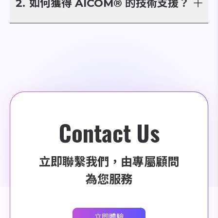
2.
如何獲得 AICOM® 的技術支援？
多種主流雲服務平台為目標，包含 Google Cloud
Platform (GCP)、Microsoft Azure 等，滿足企業客戶
我們的技術支援團隊提供 24/7 的服務，依據您的方案級
跨雲管理的需求。無論您使用哪種雲服務平台，AICOM®
別，透過 AICOM® 「問題回饋」或「客戶支援」與我們
都能提供全面的管理和優化支持。
取得聯繫。我們的專家將及時解答您的疑問，並提供專業
的技術支持，確保您的業務營運無憂，未來我們也將提供
智能幫手服務，持續提供您更優質的支援。
Contact Us
立即聯繫我們，由專屬顧問
為您服務
立即體驗